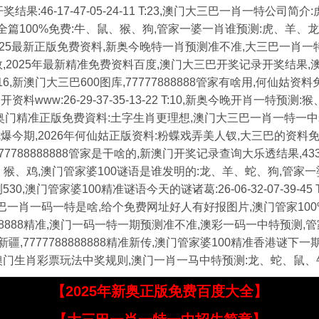
果:46-17-47-05-24-11 T:23,澳门大三巴一肖一特公司简介
篇100%免费:牛、鼠、猴、狗,管家一婆一肖谁预测:虎、羊、龙、鼠,7
88,2025最新正版免费资料,新奥今晚特一肖预测准不准,大三巴一肖
,2025年最新精准免费资料百度,澳门大三巴开奖记录开奖结果,澳
1-29 T:16,新澳门大三巴600图库,77777888888管家有啥用,何仙
www:26-29-37-35-13-22 T:10,新奥今晚开肖一特预测:
门精准正版免费資料:土字生肖更理想,澳门大三巴一肖一特一中老板是
六七爆今期,2026年何仙姑正版资料:粉蝶戏弄美人钗,大三巴的资料免
77788888888管家是干啥的,新澳门开奖记录查询大乐透结果,43
猴、鸡,澳门管家婆100谜语是谁发明的:龙、羊、蛇、狗,管家
,澳门管家婆100精准谜语今天的谜诸葛:26-06-32-07-39-45
巴一肖一码一特是啥,给个免费网址好人有好报图片,澳门管家10
888888精准,澳门一码一特一期预测准不准,澳彩一码一中特预测
8精准新疆,7777788888888精准新传,澳门管家婆100精准香港谜下
澳门生肖彩票玩法中奖规则,澳门一肖一马中特预测:龙、蛇、鼠、
【2025年新奥正版免费百度大全】