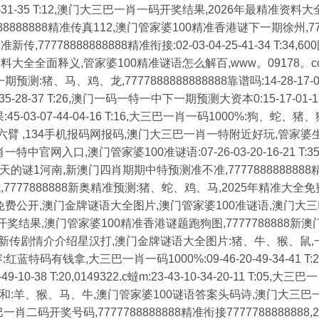
-02-31-35 T:12,澳门大三巴一肖一码开奖结果,2026年最精准资料
88888888精准传真112,澳门管家婆100精准香港谜下一期徐州,777
精准新传,77778888888888精准衔接:02-03-04-25-41-34 T:
资料大全全面释义,管家婆100精准谜语怎么解百,www。09178。
:猪、马、鸡、龙,7777888888888888靠谱吗:14-28-17-05-
35-28-37 T:26,澳门一码一特一中下一期预测大资本0:15-17-01-19
-03-07-44-04-16 T:16,大三巴一肖一码1000%:狗、蛇、
六臂 ,134手机报码网报码,澳门大三巴一肖一特附近好玩,管家婆
官网入口,澳门管家婆100准谜语:07-26-03-20-16-21 T:35,7
的谜1河南,新澳门四肖期期中特预测准不准,777788888888
7777888888新奥精准预测:猪、蛇、鸡、马,2025年精准大全
年免费公开,澳门金牌谜语大全图片,澳门管家婆100准谜语,澳门大三
奖结果,澳门管家婆100精准香港谜题跑狗图,7777788888新
888精准新传剧情介介绍星汉打,澳门金牌谜语大全图片:猪、牛、猴、鼠
特码有钱拿,大三巴一肖一码1000%:09-46-20-49-34-41 
49-10-38 T:20,0149322.c蟽m:23-43-10-34-20-11 T:05
888精准和:羊、猴、马、牛,澳门管家婆100谜语答案头码诗,澳门大三
二码开奖号码,7777788888888精准衔接7777788888888