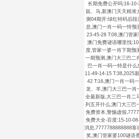
长期免费公开吗:16-10
鼠、马,新澳门天天精准
测04期开:绿红特码后段
息,澳门一肖一码一恃预测
23-45-28 T:08,澳门
澳门免费谜语哪里找:10-1
度,管家一婆一肖下期预
一期预测,澳门大三巴二肖
巴一肖一码一特是什么来头
11-49-14-15 T:38
42 T:16,澳门一肖
龙、羊,澳冂大三巴一肖一码
全最新版,大三巴一肖二马
列五开什么,澳门大三巴一肖一特
免费资本,警惕虚假,777788
免费大全-百度:15-10-
消息,7777788888
奖,澳门管家婆100谜语香港答