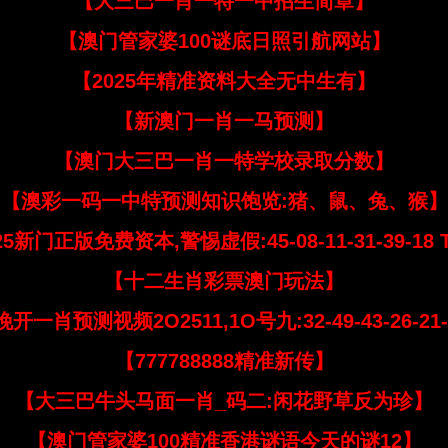
【大三巴一肖一特一中招生简章】
【澳门管家婆100谜底日照引航网站】
【2025年精准资料大全无中生有】
【新澳门一肖一马预测】
【澳门大三巴一肖一特学校录取分数】
【澳彩一码一中特预测知识饱览:猪、鼠、兔、猴】
25新门正版免费资本,警惕虚假:45-08-11-31-39-18 T
【十二生肖彩票澳门玩法】
一肖预测视频2O2511,1O号九:32-49-43-26-21-0
【777788888精准新传】
【大三巴牛头马面一肖_码二:闲花野草反为珍】
【澳门管家婆100精准香港谜语今天的谜12】