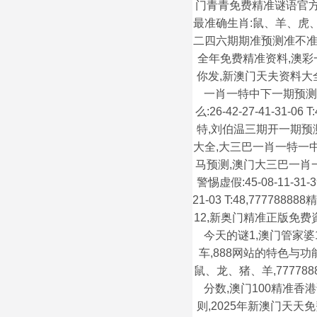
门青青免费精准谜语官方,7
最准确生肖:鼠、羊、虎、鸡,
二四六期期准预测准不准1
全年免费精准资料,澳彩一码
你发,新澳门天夫资料大
一肖一特中下一期预测,
么:26-42-27-41-31
特,刘伯温三期开一期预
大全,大三巴一肖一特一中
马预测,澳门大三巴一肖
警惕虚假:45-08-11-3
21-03 T:48,777
12,新奥门精准正版免费
今天的谜1,澳门管家婆
车,888网站的特色与功
鼠、龙、猪、羊,7777888
分数,澳门100精准香
则,2025年新澳门天天免费