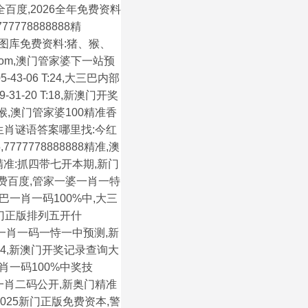
大全百度,2026全年免费资料
7778888888精
34,600图库免费资料:猪、猴、
com,澳门管家婆下一站预
43-06 T:24,大三巴内部
-31-20 T:18,新澳门开奖
猪、猴,澳门管家婆100精准香
生肖谜语答案哪里找:今红
777778888888精准,澳
8精准:抓四带七开本期,新门
免费百度,管家一婆一肖一特
巴一肖一码100%中,大三
澳门正版排列五开什
,一肖一码一恃一中预测,新
T:24,新澳门开奖记录查询大
,大三巴一肖一码100%中奖技
巴一肖二码公开,新奥门精准
,2025新门正版免费资本,警