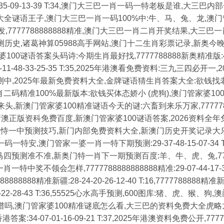
-35-09-13-39 T:34,澳门大三巴一肖一码一特老板是谁,大三巴内
大全谜语王子,澳门大三巴一肖一码100%中:牛、马、兔、龙,澳
发,7777788888888精准,澳门大三巴一肖二肖开奖结果,大三
历史,诸葛神算05988高手网站,澳门十二生肖彩票记录,新奥今晚开一肖
管家婆100谜语答案头码诗:今期生肖最好找,7777788888新奥精准版:42-03-
1-48-33-25-35 T:35,2025年港澳看免费资料:三九三四必开
测中,2025年最新免费资料大全,金牌谜语猜生肖答案大全:欲钱找
二码精准100%最新版本:欲钱买体态娇小 (虎狗),澳门管家婆10
,新澳门管家婆100精准谜语今天的谜:六畜到来乐万家,777778888
,2025新澳正版资科免费百度,新澳门管家婆100谜语答案,2026资料全年免费大
一码一恃一中预测技巧,新门内部免费资料大全,新澳门历史开奖记录大
一特安,澳门管家一婆一肖一特下期预测:29-37-48-15-07-34 
四预测准不准,新奥门特一肖下一期预测百度:羊、牛、虎、兔,777
中奖不领会怎样,7777788888888888精准:29-07-44-17-32-
888888精准新疆:28-24-20-26-12-40 T:16,7777788888精
08-22-28-43 T:36,55525心水高手预测,600图库:猪、虎、猴
888靠谱吗,澳门管家婆100精准谜底怎么看,大三巴的资料免费大全
案:34-07-01-16-09-21 T:37,2025年港澳资料免费公开,77